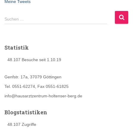
Meine Tweets
S
Suchen …
u
c
h
e
Statistik
n
n
48.107 Besuche seit 1.10.19
a
c
h
Genfstr. 17a, 37079 Göttingen
:
Tel. 0551-62274, Fax 0551-61825
info@hausarztzentrum-holtenser-berg.de
Blogstatistiken
48.107 Zugriffe